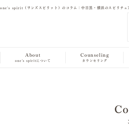
one's spirit（ワンズスピリット）のコラム｜中目黒・横浜のスピリチ
About
Counseling
one's spiritについて
カウンセリング
Co