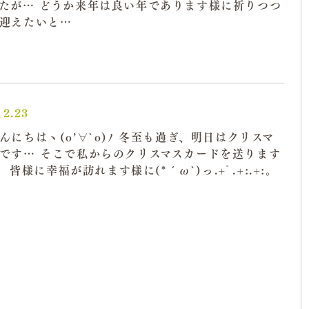
たが… どうか来年は良い年であります様に祈りつつ
迎えたいと…
12.23
んにちはヽ(o’∀`o)ﾉ 冬至も過ぎ、明日はクリスマ
です… そこで私からのクリスマスカードを送ります
皆様に幸福が訪れます様に(*´ω`)っ.+ﾟ.+:.+:｡