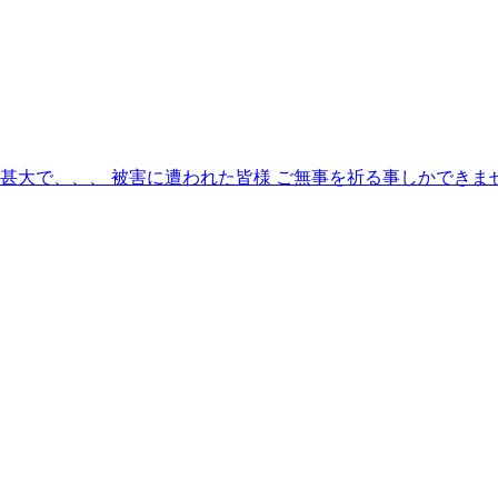
甚大で、、、 被害に遭われた皆様 ご無事を祈る事しかできま