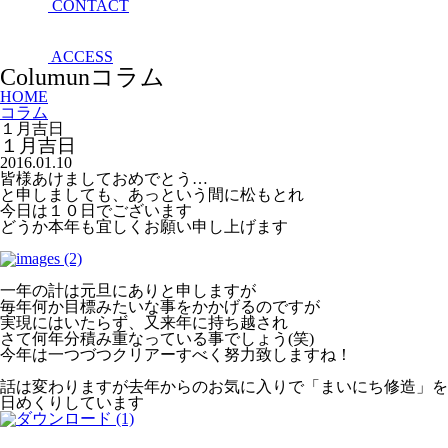
CONTACT
ACCESS
Columun
コラム
HOME
コラム
１月吉日
１月吉日
2016.01.10
皆様あけましておめでとう…
と申しましても、あっという間に松もとれ
今日は１０日でございます
どうか本年も宜しくお願い申し上げます
一年の計は元旦にありと申しますが
毎年何か目標みたいな事をかかげるのですが
実現にはいたらず、又来年に持ち越され
さて何年分積み重なっている事でしょう(笑)
今年は一つづつクリアーすべく努力致しますね！
話は変わりますが去年からのお気に入りで「まいにち修造」を
日めくりしています