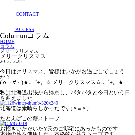
CONTACT
ACCESS
Columun
コラム
HOME
コラム
メリークリスマス
メリークリスマス
2013.12.25
今日はクリスマス、皆様はいかがお過ごしでしょう
か？
(ｏ・∀・)★.:゜+。☆ メリークリスマス☆.:゜+。★
私は北海道出張から帰京し、バタバタと今日という日
を迎えました
北海道は素晴らしかったです(〃ω〃)
たとえばこの薪ストーブ
お招きいただいたY氏のご邸宅にあったものです
本物の薪を使用した、本格的な薪ストーブです