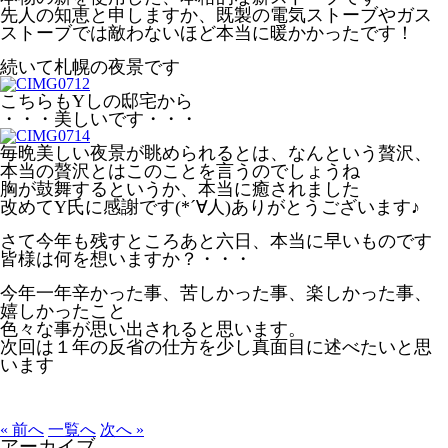
先人の知恵と申しますか、既製の電気ストーブやガス
ストーブでは敵わないほど本当に暖かかったです！
続いて札幌の夜景です
こちらもYしの邸宅から
・・・美しいです・・・
毎晩美しい夜景が眺められるとは、なんという贅沢、
本当の贅沢とはこのことを言うのでしょうね
胸が鼓舞するというか、本当に癒されました
改めてY氏に感謝です(*´∀人)ありがとうございます♪
さて今年も残すところあと六日、本当に早いものです
皆様は何を想いますか？・・・
今年一年辛かった事、苦しかった事、楽しかった事、
嬉しかったこと
色々な事が思い出されると思います。
次回は１年の反省の仕方を少し真面目に述べたいと思
います
« 前へ
一覧へ
次へ »
アーカイブ